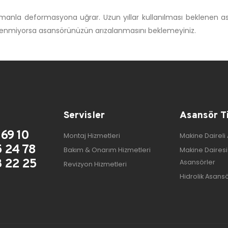
manla deformasyona uğrar. Uzun yıllar kullanılması beklenen asan
stenmiyorsa asansörünüzün arızalanmasını beklemeyiniz.
Servisler
Asansör Ti
69 10
Montaj Hizmetleri
Makine Daireli
 24 78
Bakım & Onarım Hizmetleri
Makine Dairesi
 22 25
Asansörler
Revizyon Hizmetleri
Hidrolik Asans